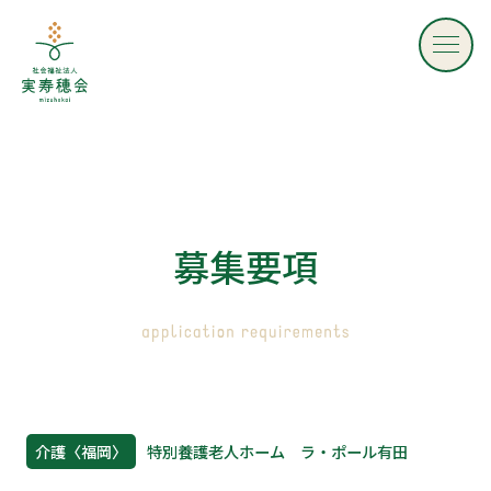
社会福祉法人 実寿穂会 - mizuhokai -
募
集
要
項
介護
〈福岡〉
特別養護老人ホーム ラ・ポール有田