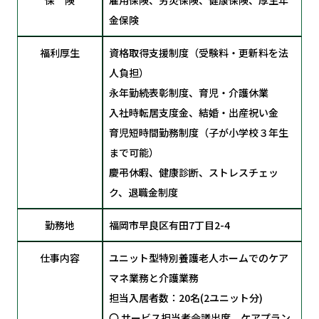
保 険
雇用保険、労災保険、健康保険、厚生年
金保険
福利厚生
資格取得支援制度（受験料・更新料を法
人負担）
永年勤続表彰制度、育児・介護休業
入社時転居支度金、結婚・出産祝い金
育児短時間勤務制度（子が小学校３年生
まで可能）
慶弔休暇、健康診断、ストレスチェッ
ク、退職金制度
勤務地
福岡市早良区有田7丁目2-4
仕事内容
ユニット型特別養護老人ホームでのケア
マネ業務と介護業務
担当入居者数：20名(2ユニット分)
〇 サービス担当者会議出席、ケアプラン