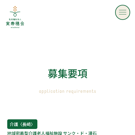
社会福祉法人 実寿穂会 - mizuhokai -
募
集
要
項
介護
〈長崎〉
地域密着型介護老人福祉施設 サンク・ド・滑石