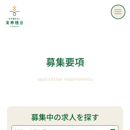
社会福祉法人 実寿穂会 - mizuhokai -
募
集
要
項
募集中の求人を探す