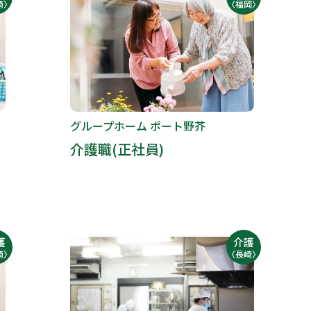
崎〉
〈福岡〉
グループホーム ポート野芥
介護職(正社員)
護
介護
崎〉
〈長崎〉