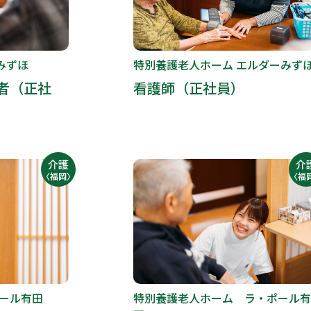
ずほ
特別養護老人ホーム エルダーみず
者（正社
看護師（正社員）
介護
介
〈福岡〉
〈福
ポール有田
特別養護老人ホーム ラ・ポール有