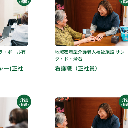
〈福岡〉
〈長
ラ・ポール有
地域密着型介護老人福祉施設 サン
ク・ド・滑石
ャー(正社
看護職（正社員）
介護
介
〈長崎〉
〈長