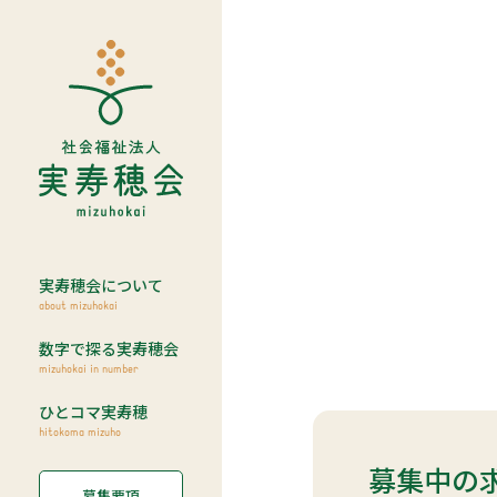
社会福祉法人 実寿穂会 - mizuhokai -
実寿穂会について
about mizuhokai
数字で探る実寿穂会
mizuhokai in number
ひとコマ実寿穂
hitokoma mizuho
募集中の
募集要項