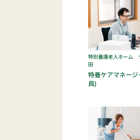
特別養護老人ホーム 
田
特養ケアマネージ
員)