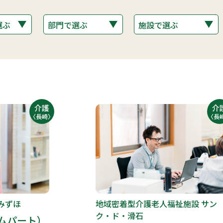
介護
介
〈長崎〉
〈長
みずほ
地域密着型介護老人福祉施設 サン
ク・ド・滑石
ムパート）