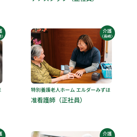
護
介護
崎〉
〈長崎〉
ほ
特別養護老人ホーム エルダーみずほ
准看護師（正社員）
護
介護