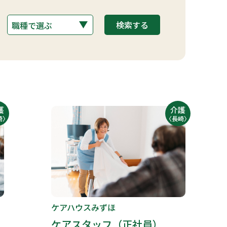
護
介護
崎〉
〈長崎〉
ケアハウスみずほ
ケアスタッフ（正社員）