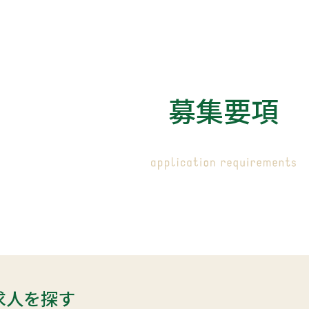
募
集
要
項
求人を探す