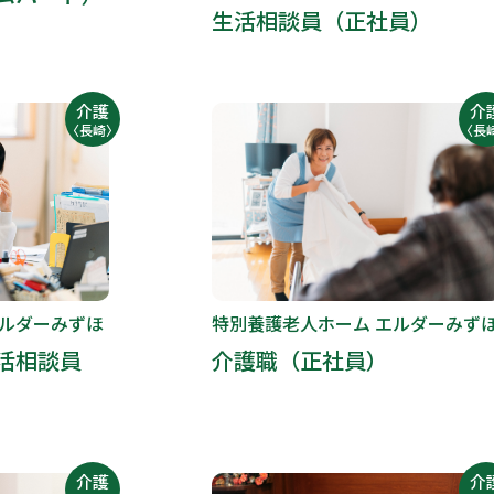
生活相談員（正社員）
介護
介
〈長崎〉
〈長
エルダーみずほ
特別養護老人ホーム エルダーみず
活相談員
介護職（正社員）
介護
介