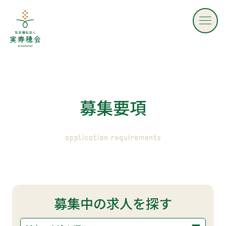
社会福祉法人 実寿穂会 - mizuhokai -
募
集
要
項
募集中の求人を探す